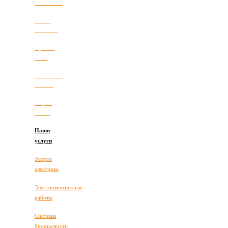
Компания
Наши
новости
Прайс-
лист
Полезные
статьи
Карта
сайта
Наши
услуги
Услуги
электрика
Электромонтажные
работы
Системы
безопасности