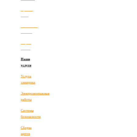
Прайс-
лист
Полезные
статьи
Карта
сайта
Наши
услуги
Услуги
электрика
Электромонтажные
работы
Системы
безопасности
Сборка
щитов