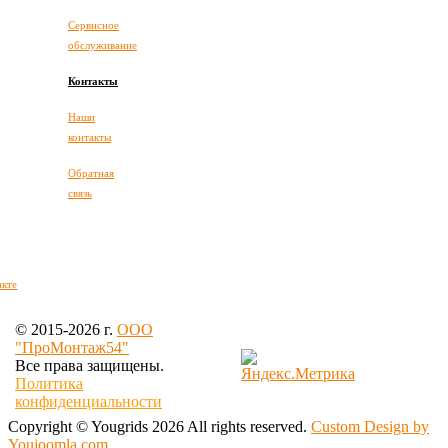
Сервисное
обслуживание
Контакты
Наши
контакты
Обратная
связь
акте
© 2015
-2026 г.
OOO
"ПроМонтаж54"
Все права защищены.
Политика
конфиденциальности
Copyright ©
Yougrids
2026 All rights reserved.
Custom Design by
Youjoomla.com