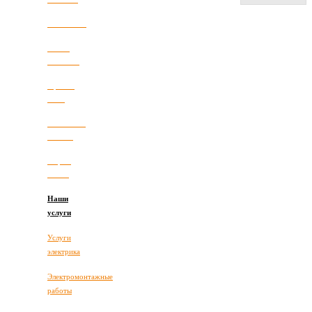
Компания
Наши
новости
Прайс-
лист
Полезные
статьи
Карта
сайта
Наши
услуги
Услуги
электрика
Электромонтажные
работы