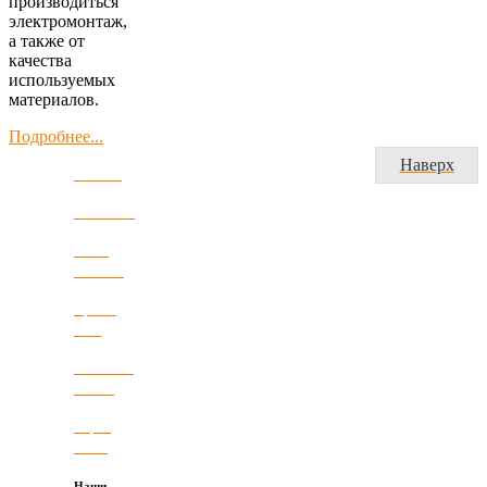
производиться
электромонтаж,
а также от
качества
используемых
материалов.
Подробнее...
Наверх
Главная
Компания
Наши
новости
Прайс-
лист
Полезные
статьи
Карта
сайта
Наши