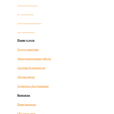
Наши новости
Прайс-лист
Полезные статьи
Карта сайта
Наши услуги
Услуги электрика
Электромонтажные работы
Системы безопасности
Сборка щитов
Сервисное обслуживание
Контакты
Наши контакты
Обратная связь